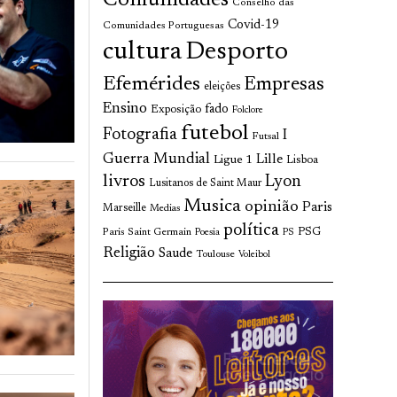
Comunidades
Conselho das
Covid-19
Comunidades Portuguesas
cultura
Desporto
Efemérides
Empresas
eleições
Ensino
fado
Exposição
Folclore
futebol
Fotografia
I
Futsal
Guerra Mundial
Lille
Ligue 1
Lisboa
livros
Lyon
Lusitanos de Saint Maur
Musica
opinião
Paris
Marseille
Medias
política
Paris Saint Germain
PSG
Poesia
PS
Religião
Saude
Toulouse
Voleibol