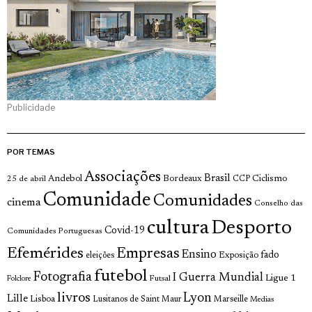
Publicidade
POR TEMAS
Associações
Brasil
Andebol
Bordeaux
Ciclismo
25 de abril
CCP
Comunidade
Comunidades
cinema
Conselho das
cultura
Desporto
Covid-19
Comunidades Portuguesas
Efemérides
Empresas
Ensino
fado
Exposição
eleições
futebol
Fotografia
I Guerra Mundial
Ligue 1
Futsal
Folclore
livros
Lyon
Lille
Lisboa
Lusitanos de Saint Maur
Marseille
Medias