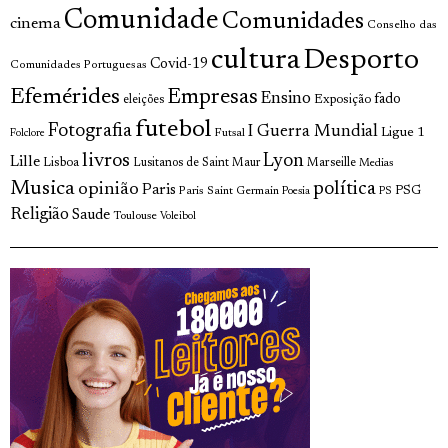
Comunidade
Comunidades
cinema
Conselho das
cultura
Desporto
Covid-19
Comunidades Portuguesas
Efemérides
Empresas
Ensino
fado
Exposição
eleições
futebol
Fotografia
I Guerra Mundial
Ligue 1
Futsal
Folclore
livros
Lyon
Lille
Lisboa
Lusitanos de Saint Maur
Marseille
Medias
Musica
política
opinião
Paris
Paris Saint Germain
PSG
Poesia
PS
Religião
Saude
Toulouse
Voleibol