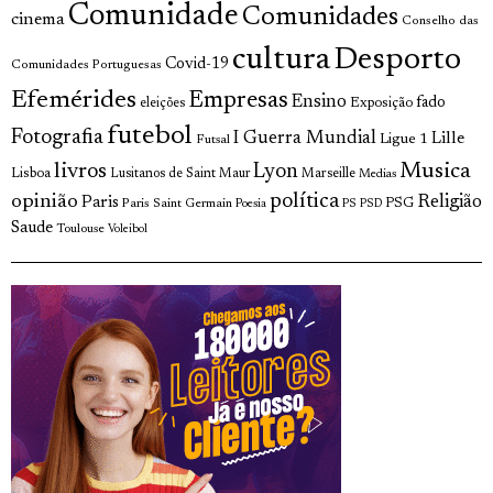
Comunidade
Comunidades
cinema
Conselho das
cultura
Desporto
Covid-19
Comunidades Portuguesas
Efemérides
Empresas
Ensino
fado
Exposição
eleições
futebol
Fotografia
I Guerra Mundial
Lille
Ligue 1
Futsal
livros
Musica
Lyon
Lisboa
Lusitanos de Saint Maur
Marseille
Medias
opinião
política
Religião
Paris
Paris Saint Germain
PSG
Poesia
PS
PSD
Saude
Toulouse
Voleibol