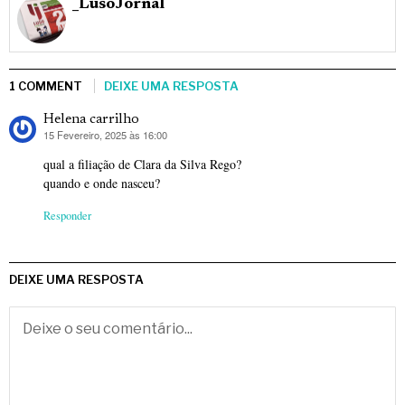
_LusoJornal
1 COMMENT
DEIXE UMA RESPOSTA
Helena carrilho
15 Fevereiro, 2025 às 16:00
diz:
qual a filiação de Clara da Silva Rego?
quando e onde nasceu?
Responder
DEIXE UMA RESPOSTA