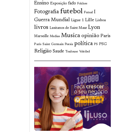
Ensino
fado
Exposição
Folclore
futebol
Fotografia
I
Futsal
Guerra Mundial
Lille
Ligue 1
Lisboa
livros
Lyon
Lusitanos de Saint Maur
Musica
opinião
Paris
Marseille
Medias
política
Paris Saint Germain
PSG
Poesia
PS
Religião
Saude
Toulouse
Voleibol