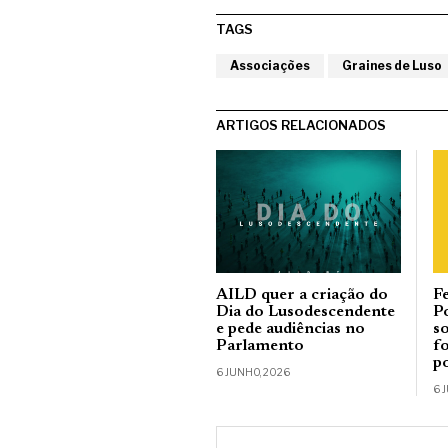
TAGS
Associações
Graines de Luso
ARTIGOS RELACIONADOS
AILD quer a criação do
F
Dia do Lusodescendente
P
e pede audiências no
s
Parlamento
f
p
6 JUNHO, 2026
6 