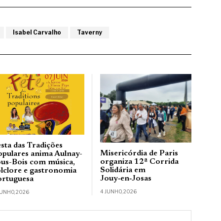
Isabel Carvalho
Taverny
esta das Tradições
Misericórdia de Paris
opulares anima Aulnay-
organiza 12ª Corrida
ous-Bois com música,
Solidária em
olclore e gastronomia
Jouy‑en‑Josas
ortuguesa
4 JUNHO, 2026
JUNHO, 2026