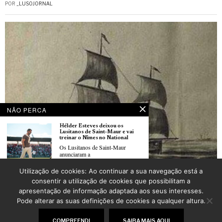
POR
_LUSOJORNAL
NÃO PERCA
Hélder Esteves deixou os
Lusitanos de Saint‑Maur e vai
treinar o Nîmes no National
Os Lusitanos de Saint‑Maur
anunciaram a
Joseph Balidar, le Corsaire portugais qui défia la Royal Navy – un aventurier venu de
Utilização de cookies: Ao continuar a sua navegação está a
nulle part
Ténis: Jaime Faria eliminado
consentir a utilização de cookies que possibilitam a
POR
ANTÓNIO MARRUCHO
ontem à noite na terceira ronda
apresentação de informação adaptada aos seus interesses.
de Roland-Garros
O tenista português Jaime Faria foi
Pode alterar as suas definições de cookies a qualquer altura.
©
2026
LusoJornal | Todos os direitos reservados
COMPREENDI
SAIBA MAIS AQUI