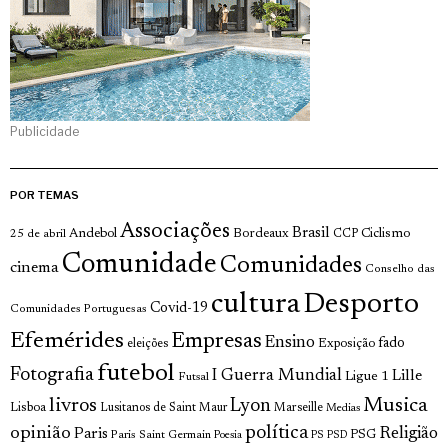
Publicidade
POR TEMAS
Associações
Brasil
Andebol
Bordeaux
Ciclismo
25 de abril
CCP
Comunidade
Comunidades
cinema
Conselho das
cultura
Desporto
Covid-19
Comunidades Portuguesas
Efemérides
Empresas
Ensino
fado
Exposição
eleições
futebol
Fotografia
I Guerra Mundial
Lille
Ligue 1
Futsal
livros
Musica
Lyon
Lisboa
Lusitanos de Saint Maur
Marseille
Medias
opinião
política
Religião
Paris
Paris Saint Germain
PSG
Poesia
PS
PSD