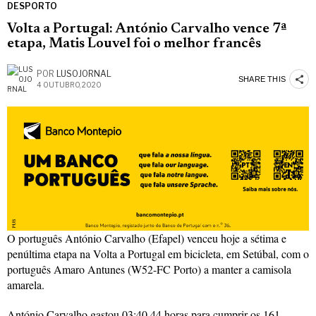
DESPORTO
Volta a Portugal: António Carvalho vence 7ª
etapa, Matis Louvel foi o melhor francês
POR
LUSOJORNAL
SHARE THIS
4 OUTUBRO, 2020
O português António Carvalho (Efapel) venceu hoje a sétima e
penúltima etapa na Volta a Portugal em bicicleta, em Setúbal, com o
português Amaro Antunes (W52-FC Porto) a manter a camisola
amarela.
António Carvalho gastou 03:40.44 horas para cumprir os 161