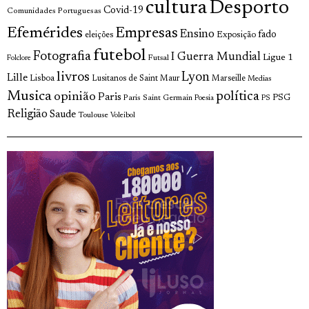
cultura
Desporto
Covid-19
Comunidades Portuguesas
Efemérides
Empresas
Ensino
fado
Exposição
eleições
futebol
Fotografia
I Guerra Mundial
Ligue 1
Futsal
Folclore
livros
Lyon
Lille
Lisboa
Lusitanos de Saint Maur
Marseille
Medias
Musica
política
opinião
Paris
Paris Saint Germain
PSG
Poesia
PS
Religião
Saude
Toulouse
Voleibol