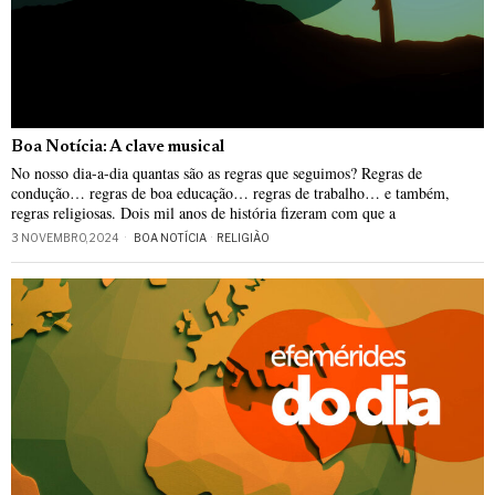
Boa Notícia: A clave musical
No nosso dia-a-dia quantas são as regras que seguimos? Regras de
condução… regras de boa educação… regras de trabalho… e também,
regras religiosas. Dois mil anos de história fizeram com que a
3 NOVEMBRO, 2024
BOA NOTÍCIA
·
RELIGIÃO