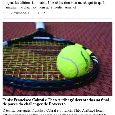
dirigent les éditions à 4 mains. Une réalisation bien menée qui jusqu’à
maintenant ne disait son nom qu’à moitié. Ainsi et
24 NOVEMBRO, 2024
CULTURA
Ténis: Francisco Cabral e Théo Arribagé derrotados na final
de pares do challenger de Rovereto
O tenista português Francisco Cabral e o francês Théo Arribagé foram
ontem derrotados na final de pares do challenger de Rovereto, perdendo