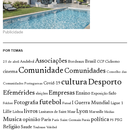
Publicidade
POR TEMAS
Associações
Brasil
Andebol
Bordeaux
Ciclismo
25 de abril
CCP
Comunidade
Comunidades
cinema
Conselho das
cultura
Desporto
Covid-19
Comunidades Portuguesas
Efemérides
Empresas
Ensino
fado
Exposição
eleições
futebol
Fotografia
I Guerra Mundial
Ligue 1
Futsal
Folclore
livros
Lyon
Lille
Lisboa
Lusitanos de Saint Maur
Marseille
Medias
Musica
política
opinião
Paris
Paris Saint Germain
PSG
Poesia
PS
Religião
Saude
Toulouse
Voleibol