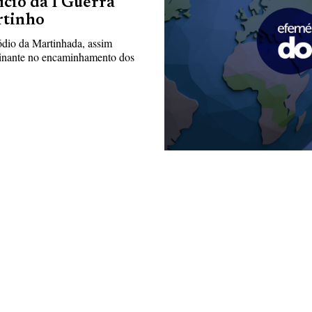
cio da I Guerra
rtinho
ódio da Martinhada, assim
rminante no encaminhamento dos