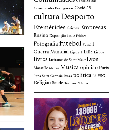
Comunidades
Conselho das
Covid-19
Comunidades Portuguesas
cultura
Desporto
Efemérides
Empresas
eleições
Ensino
fado
Exposição
Folclore
futebol
Fotografia
I
Futsal
Guerra Mundial
Lille
Ligue 1
Lisboa
livros
Lyon
Lusitanos de Saint Maur
Musica
opinião
Paris
Marseille
Medias
política
Paris Saint Germain
PSG
Poesia
PS
Religião
Saude
Toulouse
Voleibol