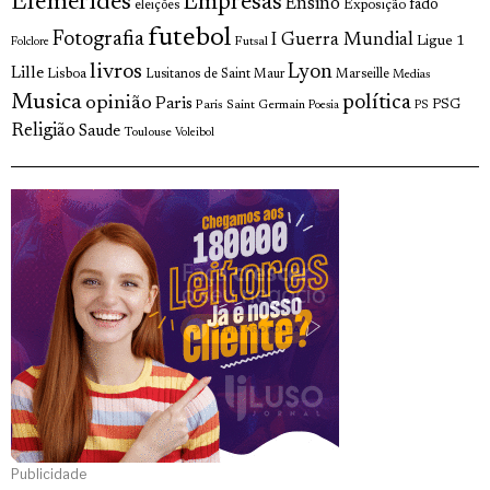
Efemérides
Empresas
Ensino
fado
Exposição
eleições
futebol
Fotografia
I Guerra Mundial
Ligue 1
Futsal
Folclore
livros
Lyon
Lille
Lisboa
Lusitanos de Saint Maur
Marseille
Medias
Musica
política
opinião
Paris
Paris Saint Germain
PSG
Poesia
PS
Religião
Saude
Toulouse
Voleibol
Publicidade