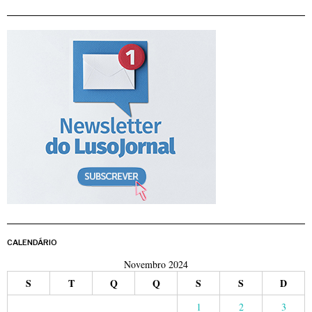
CALENDÁRIO
Novembro 2024
S
T
Q
Q
S
S
D
1
2
3