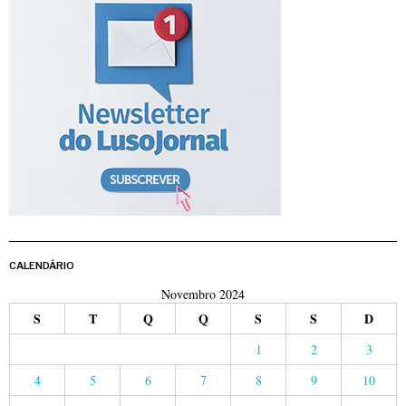
CALENDÁRIO
Novembro 2024
S
T
Q
Q
S
S
D
1
2
3
4
5
6
7
8
9
10