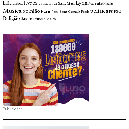
livros
Lyon
Lille
Lisboa
Lusitanos de Saint Maur
Marseille
Medias
Musica
política
opinião
Paris
Paris Saint Germain
PSG
Poesia
PS
Religião
Saude
Toulouse
Voleibol
Publicidade