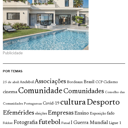
Publicidade
POR TEMAS
Associações
Brasil
Andebol
Bordeaux
Ciclismo
25 de abril
CCP
Comunidade
Comunidades
cinema
Conselho das
cultura
Desporto
Covid-19
Comunidades Portuguesas
Efemérides
Empresas
Ensino
fado
Exposição
eleições
futebol
Fotografia
I Guerra Mundial
Ligue 1
Futsal
Folclore