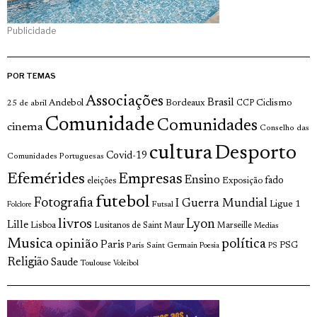
Publicidade
POR TEMAS
Associações
Brasil
Andebol
Bordeaux
Ciclismo
25 de abril
CCP
Comunidade
Comunidades
cinema
Conselho das
cultura
Desporto
Covid-19
Comunidades Portuguesas
Efemérides
Empresas
Ensino
fado
Exposição
eleições
futebol
Fotografia
I Guerra Mundial
Ligue 1
Futsal
Folclore
livros
Lyon
Lille
Lisboa
Lusitanos de Saint Maur
Marseille
Medias
Musica
política
opinião
Paris
Paris Saint Germain
PSG
Poesia
PS
Religião
Saude
Toulouse
Voleibol