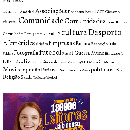
POR TEMAS
Associações
Brasil
Andebol
Bordeaux
Ciclismo
25 de abril
CCP
Comunidade
Comunidades
cinema
Conselho das
cultura
Desporto
Covid-19
Comunidades Portuguesas
Efemérides
Empresas
Ensino
fado
Exposição
eleições
futebol
Fotografia
I Guerra Mundial
Ligue 1
Futsal
Folclore
livros
Lyon
Lille
Lisboa
Lusitanos de Saint Maur
Marseille
Medias
Musica
política
opinião
Paris
Paris Saint Germain
PSG
Poesia
PS
Religião
Saude
Toulouse
Voleibol