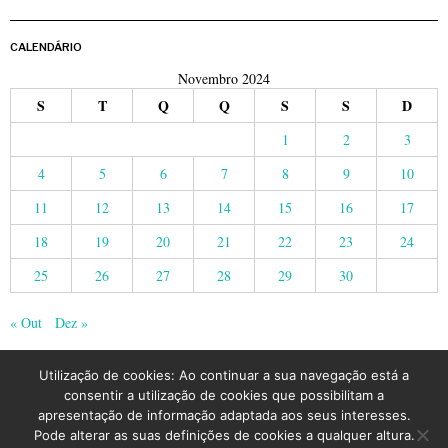
CALENDÁRIO
Novembro 2024
S
T
Q
Q
S
S
D
1
2
3
4
5
6
7
8
9
10
11
12
13
14
15
16
17
18
19
20
21
22
23
24
25
26
27
28
29
30
« Out
Dez »
Utilização de cookies: Ao continuar a sua navegação está a
consentir a utilização de cookies que possibilitam a
apresentação de informação adaptada aos seus interesses.
Pode alterar as suas definições de cookies a qualquer altura.