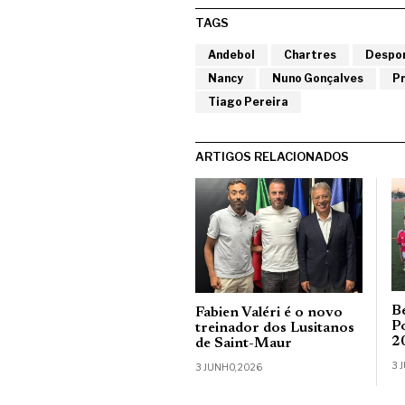
TAGS
Andebol
Chartres
Despo
Nancy
Nuno Gonçalves
P
Tiago Pereira
ARTIGOS RELACIONADOS
B
Fabien Valéri é o novo
P
treinador dos Lusitanos
2
de Saint-Maur
3 
3 JUNHO, 2026