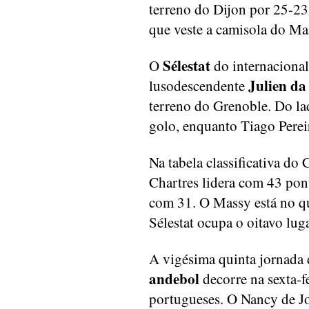
terreno do Dijon por 25-23
que veste a camisola do Ma
Sélestat
O
do internaciona
Julien da
lusodescendente
terreno do Grenoble. Do la
golo, enquanto Tiago Perei
Na tabela classificativa d
Chartres lidera com 43 pon
com 31. O Massy está no q
Sélestat ocupa o oitavo lu
A vigésima quinta jornada
andebol
decorre na sexta-fe
portugueses. O Nancy de Jo