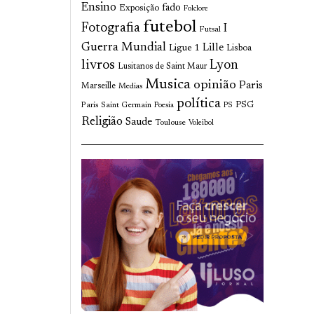
Ensino
fado
Exposição
Folclore
futebol
Fotografia
I
Futsal
Guerra Mundial
Lille
Ligue 1
Lisboa
livros
Lyon
Lusitanos de Saint Maur
Musica
opinião
Paris
Marseille
Medias
política
Paris Saint Germain
PSG
Poesia
PS
Religião
Saude
Toulouse
Voleibol