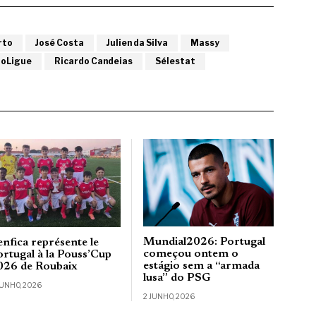
rto
José Costa
Julien da Silva
Massy
roLigue
Ricardo Candeias
Sélestat
Mundial2026: Portugal
enfica représente le
começou ontem o
ortugal à la Pouss’Cup
estágio sem a “armada
026 de Roubaix
lusa” do PSG
JUNHO, 2026
2 JUNHO, 2026