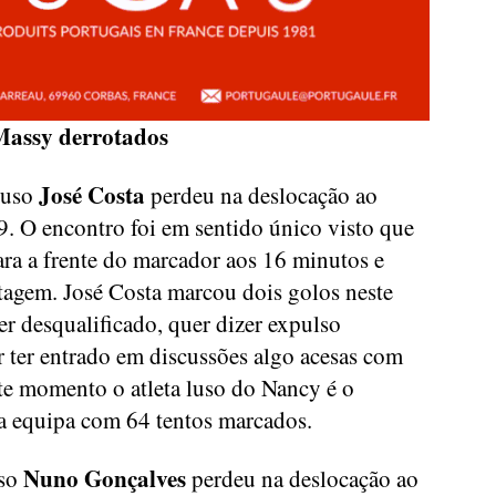
 Massy derrotados
José Costa
luso
perdeu na deslocação ao
9. O encontro foi em sentido único visto que
ara a frente do marcador aos 16 minutos e
tagem. José Costa marcou dois golos neste
r desqualificado, quer dizer expulso
r ter entrado em discussões algo acesas com
te momento o atleta luso do Nancy é o
a equipa com 64 tentos marcados.
Nuno Gonçalves
uso
perdeu na deslocação ao