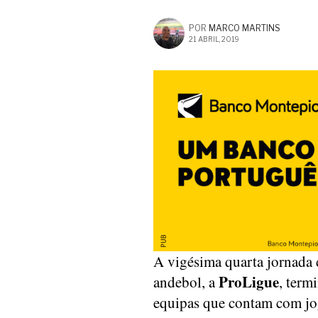
POR
MARCO MARTINS
21 ABRIL, 2019
A vigésima quarta jornada
ProLigue
andebol, a
, term
equipas que contam com jo