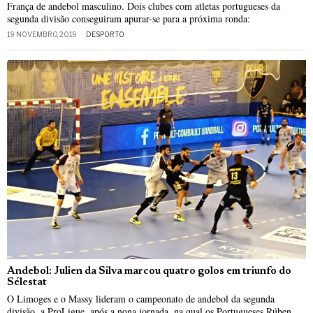
França de andebol masculino. Dois clubes com atletas portugueses da
segunda divisão conseguiram apurar-se para a próxima ronda:
19 NOVEMBRO, 2019
DESPORTO
Andebol: Julien da Silva marcou quatro golos em triunfo do
Sélestat
O Limoges e o Massy lideram o campeonato de andebol da segunda
divisão, a ProLigue, após a nona jornada, na qual os Portugueses Rúben