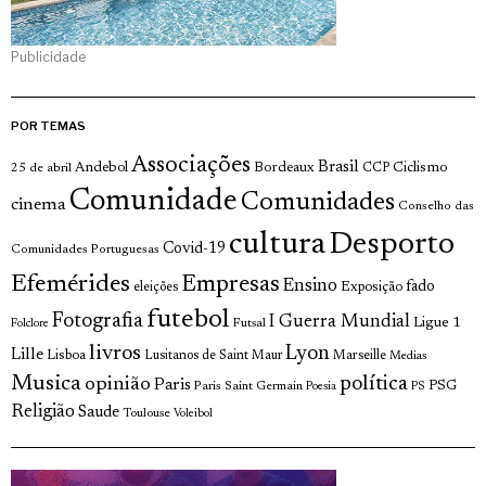
Publicidade
POR TEMAS
Associações
Brasil
Andebol
Bordeaux
Ciclismo
25 de abril
CCP
Comunidade
Comunidades
cinema
Conselho das
cultura
Desporto
Covid-19
Comunidades Portuguesas
Efemérides
Empresas
Ensino
fado
Exposição
eleições
futebol
Fotografia
I Guerra Mundial
Ligue 1
Futsal
Folclore
livros
Lyon
Lille
Lisboa
Lusitanos de Saint Maur
Marseille
Medias
Musica
política
opinião
Paris
Paris Saint Germain
PSG
Poesia
PS
Religião
Saude
Toulouse
Voleibol