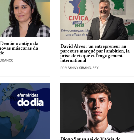
 Demónio antigo da
David Alves : un entrepreneur au
 novas máscaras da
parcours marqué par l’ambition, la
de
prise de risque et l’engagement
international
 BRANCO
POR
FANNY SIRAND-REY
Diogo Sousa sai do Vitória de