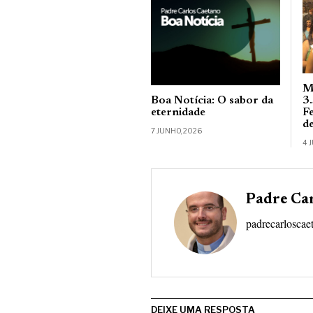
M
Boa Notícia: O sabor da
3
eternidade
F
d
7 JUNHO, 2026
4 
Padre Ca
padrecarloscae
DEIXE UMA RESPOSTA