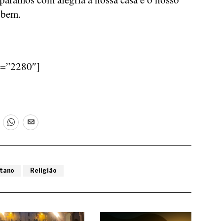
 bem.
d=”2280″]
etano
Religião