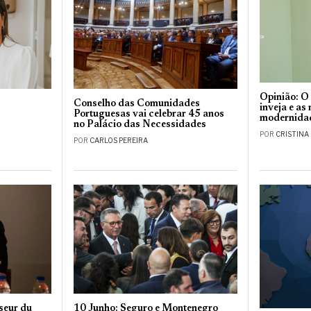
Opinião: O
Conselho das Comunidades
inveja e as
Portuguesas vai celebrar 45 anos
modernida
no Palácio das Necessidades
POR
CRISTINA
POR
CARLOS PEREIRA
seur du
10 Junho: Seguro e Montenegro