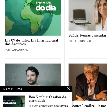
Saúde: Pernas cansadas
Dia 09 de junho, Dia Internacional
POR
_LUSOJORNAL
dos Arquivos
POR
_LUSOJORNAL
NÃO PERCA
Boa Notícia: O sabor da
eternidade
«Quem comer este pão viverá
Entre héritage portugais et passion
Jacques Lemière – le pas