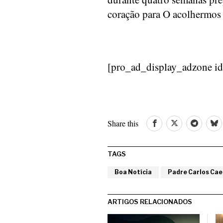
coração para O acolhermos
[pro_ad_display_adzone i
Share this
TAGS
Boa Notícia
Padre Carlos Ca
ARTIGOS RELACIONADOS