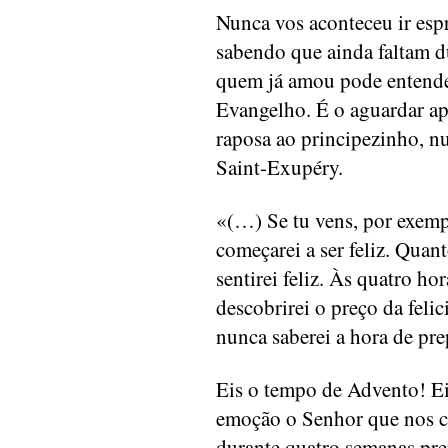
Nunca vos aconteceu ir esp
sabendo que ainda faltam d
quem já amou pode entender 
Evangelho. É o aguardar ap
raposa ao principezinho, n
Saint-Exupéry.
«(…) Se tu vens, por exempl
começarei a ser feliz. Quan
sentirei feliz. Às quatro hor
descobrirei o preço da fel
nunca saberei a hora de pr
Eis o tempo de Advento! Ei
emoção o Senhor que nos ca
durante quatro semanas pre