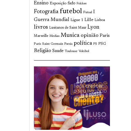
Ensino
fado
Exposição
Folclore
futebol
Fotografia
I
Futsal
Guerra Mundial
Lille
Ligue 1
Lisboa
livros
Lyon
Lusitanos de Saint Maur
Musica
opinião
Paris
Marseille
Medias
política
Paris Saint Germain
PSG
Poesia
PS
Religião
Saude
Toulouse
Voleibol