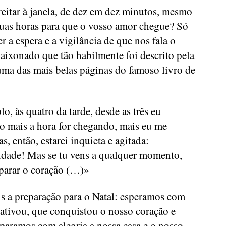
reitar à janela, de dez em dez minutos, mesmo
uas horas para que o vosso amor chegue? Só
a espera e a vigilância de que nos fala o
aixonado que tão habilmente foi descrito pela
uma das mais belas páginas do famoso livro de
o, às quatro da tarde, desde as três eu
to mais a hora for chegando, mais eu me
as, então, estarei inquieta e agitada:
icidade! Mas se tu vens a qualquer momento,
eparar o coração (…)»
s a preparação para o Natal: esperamos com
tivou, que conquistou o nosso coração e
paramos com alegria a nossa casa e o nosso