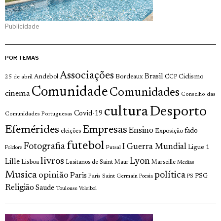
Publicidade
POR TEMAS
Associações
Brasil
Andebol
Bordeaux
Ciclismo
25 de abril
CCP
Comunidade
Comunidades
cinema
Conselho das
cultura
Desporto
Covid-19
Comunidades Portuguesas
Efemérides
Empresas
Ensino
fado
Exposição
eleições
futebol
Fotografia
I Guerra Mundial
Ligue 1
Futsal
Folclore
livros
Lyon
Lille
Lisboa
Lusitanos de Saint Maur
Marseille
Medias
Musica
política
opinião
Paris
Paris Saint Germain
PSG
Poesia
PS
Religião
Saude
Toulouse
Voleibol