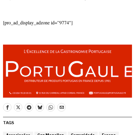
[pro_ad_display_adzone id=”9774″]
TAGS