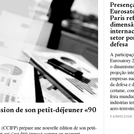
Presenç
Eurosat
Paris re
dimensã
internac
setor po
defesa
A participaç
Eurosatory 2
o dinamismo 
projeção int
empresas nac
da defesa e 
certame, con
feira mundia
indústrias ter
aero‑terrestr
sion de son petit-déjeuner «90
9 JUNHO, 2026
CCIFP) prépare une nouvelle édition de son petit-
 et qui s’est déjà imposé comme un moment