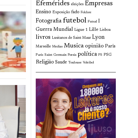
Efemérides
Empresas
eleições
Ensino
fado
Exposição
Folclore
futebol
Fotografia
I
Futsal
Guerra Mundial
Lille
Ligue 1
Lisboa
livros
Lyon
Lusitanos de Saint Maur
Musica
opinião
Paris
Marseille
Medias
política
Paris Saint Germain
PSG
Poesia
PS
Religião
Saude
Toulouse
Voleibol