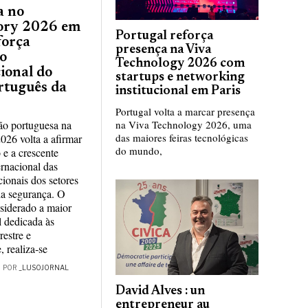
a no
ory 2026 em
Portugal reforça
força
presença na Viva
o
Technology 2026 com
ional do
startups e networking
rtuguês da
institucional em Paris
Portugal volta a marcar presença
ão portuguesa na
na Viva Technology 2026, uma
das maiores feiras tecnológicas
026 volta a afirmar
do mundo,
e a crescente
ernacional das
ionais dos setores
da segurança. O
siderado a maior
l dedicada às
restre e
e, realiza‑se
POR
_LUSOJORNAL
David Alves : un
entrepreneur au