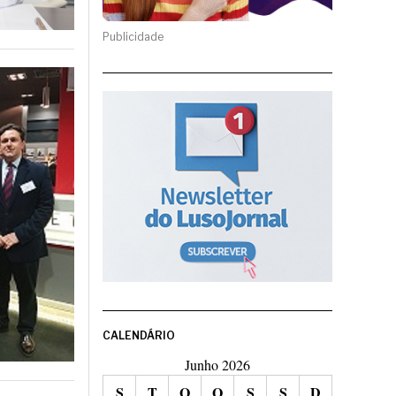
Publicidade
CALENDÁRIO
Junho 2026
S
T
Q
Q
S
S
D