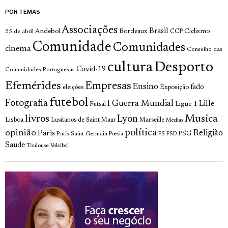
POR TEMAS
Associações
Brasil
Andebol
Bordeaux
Ciclismo
25 de abril
CCP
Comunidade
Comunidades
cinema
Conselho das
cultura
Desporto
Covid-19
Comunidades Portuguesas
Efemérides
Empresas
Ensino
fado
Exposição
eleições
futebol
Fotografia
I Guerra Mundial
Lille
Ligue 1
Futsal
Musica
livros
Lyon
Lisboa
Lusitanos de Saint Maur
Marseille
Medias
política
opinião
Religião
Paris
Paris Saint Germain
PSG
Poesia
PS
PSD
Saude
Toulouse
Voleibol