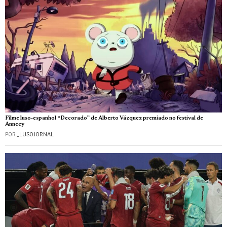
Filme luso-espanhol “Decorado” de Alberto Vázquez premiado no festival de
Annecy
POR
_LUSOJORNAL