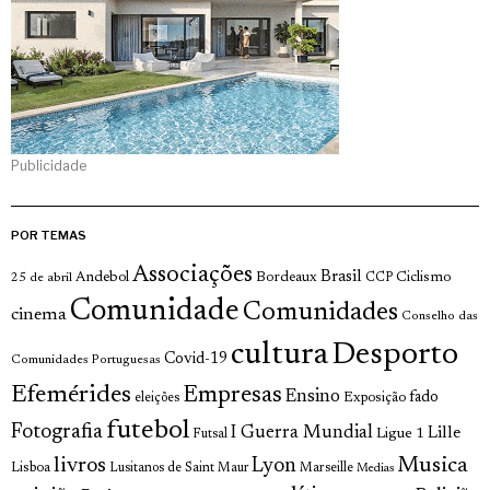
Publicidade
POR TEMAS
Associações
Brasil
Andebol
Bordeaux
Ciclismo
25 de abril
CCP
Comunidade
Comunidades
cinema
Conselho das
cultura
Desporto
Covid-19
Comunidades Portuguesas
Efemérides
Empresas
Ensino
fado
Exposição
eleições
futebol
Fotografia
I Guerra Mundial
Lille
Ligue 1
Futsal
Musica
livros
Lyon
Lisboa
Lusitanos de Saint Maur
Marseille
Medias