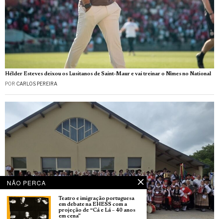
Hélder Esteves deixou os Lusitanos de Saint‑Maur e vai treinar o Nîmes no National
POR
CARLOS PEREIRA
NÃO PERCA
Teatro e imigração portuguesa
em debate na EHESS com a
projeção de “Cá e Lá – 40 anos
em cena”