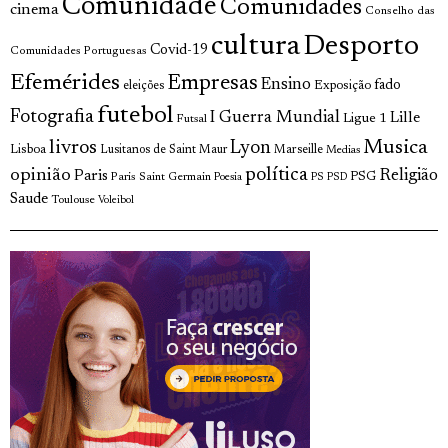
Comunidade
Comunidades
cinema
Conselho das
cultura
Desporto
Covid-19
Comunidades Portuguesas
Efemérides
Empresas
Ensino
fado
Exposição
eleições
futebol
Fotografia
I Guerra Mundial
Lille
Ligue 1
Futsal
Musica
livros
Lyon
Lisboa
Lusitanos de Saint Maur
Marseille
Medias
política
opinião
Religião
Paris
Paris Saint Germain
PSG
Poesia
PS
PSD
Saude
Toulouse
Voleibol