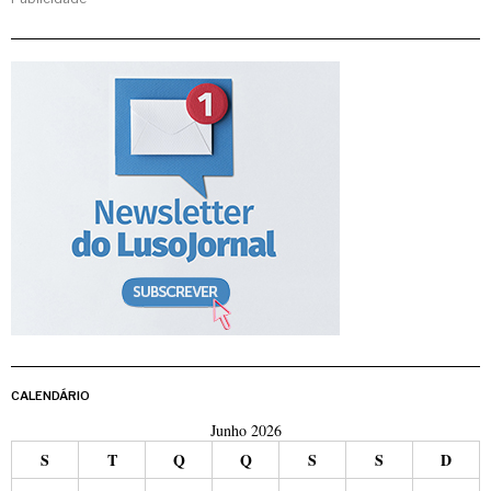
CALENDÁRIO
Junho 2026
S
T
Q
Q
S
S
D