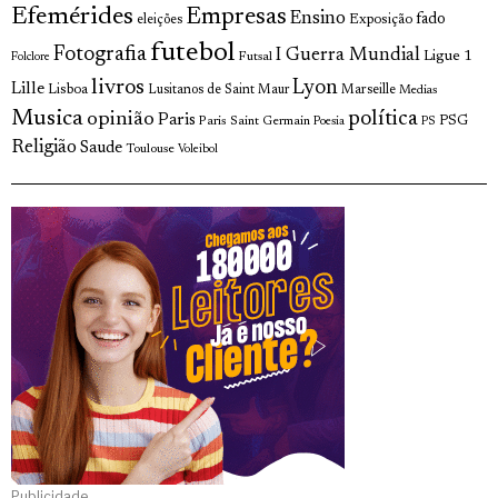
Efemérides
Empresas
Ensino
fado
Exposição
eleições
futebol
Fotografia
I Guerra Mundial
Ligue 1
Futsal
Folclore
livros
Lyon
Lille
Lisboa
Lusitanos de Saint Maur
Marseille
Medias
Musica
política
opinião
Paris
Paris Saint Germain
PSG
Poesia
PS
Religião
Saude
Toulouse
Voleibol
Publicidade