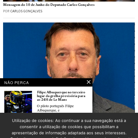
Mensagem do 10 de Junho do Deputado Carlos Gonçalves
POR
CARLOS GONÇALVES
NÃO PERCA
Filipe Albuquerque no terceiro
lugar da grelha provisória para
as 24H de Le Mans
O piloto português Filipe
Albuquerque, e
Cédric Monteiro né le 10 juin 1974 : entre héritage familial, passion du football et
Utilização de cookies: Ao continuar a sua navegação está a
engagement local
Cédric Monteiro né le 10 juin
consentir a utilização de cookies que possibilitam a
POR
ANTÓNIO MARRUCHO
1974 : entre héritage familial,
apresentação de informação adaptada aos seus interesses.
passion du football et
engagement local