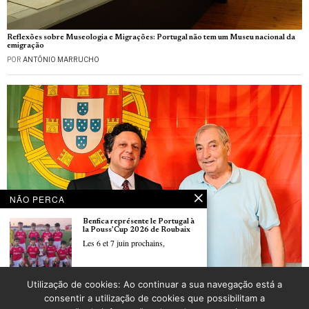
Reflexões sobre Museologia e Migrações: Portugal não tem um Museu nacional da
emigração
POR
ANTÓNIO MARRUCHO
NÃO PERCA
Benfica représente le Portugal à
la Pouss’Cup 2026 de Roubaix
Les 6 et 7 juin prochains,
Utilização de cookies: Ao continuar a sua navegação está a
Associação Portuguesa de Soufflenheim realizou um Jantar de Gala
Mundial2026: Portugal
consentir a utilização de cookies que possibilitam a
POR
_LUSOJORNAL
começou ontem o estágio sem a