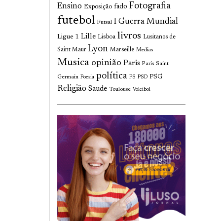
Fotografia
Ensino
fado
Exposição
futebol
I Guerra Mundial
Futsal
livros
Lille
Ligue 1
Lisboa
Lusitanos de
Lyon
Saint Maur
Marseille
Medias
Musica
opinião
Paris
Paris Saint
política
Germain
PSG
Poesia
PS
PSD
Religião
Saude
Toulouse
Voleibol