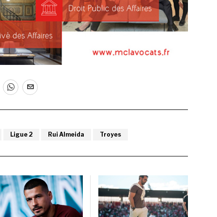
Ligue 2
Rui Almeida
Troyes