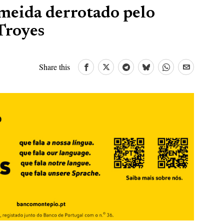
lmeida derrotado pelo
 Troyes
Share this