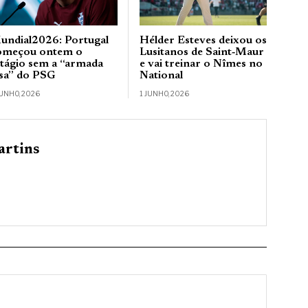
undial2026: Portugal
Hélder Esteves deixou os
omeçou ontem o
Lusitanos de Saint‑Maur
stágio sem a “armada
e vai treinar o Nîmes no
usa” do PSG
National
JUNHO, 2026
1 JUNHO, 2026
rtins