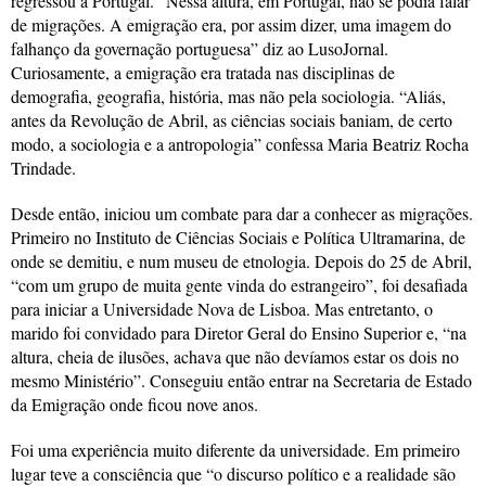
regressou a Portugal. “Nessa altura, em Portugal, não se podia falar
de migrações. A emigração era, por assim dizer, uma imagem do
falhanço da governação portuguesa” diz ao LusoJornal.
Curiosamente, a emigração era tratada nas disciplinas de
demografia, geografia, história, mas não pela sociologia. “Aliás,
antes da Revolução de Abril, as ciências sociais baniam, de certo
modo, a sociologia e a antropologia” confessa Maria Beatriz Rocha
Trindade.
Desde então, iniciou um combate para dar a conhecer as migrações.
Primeiro no Instituto de Ciências Sociais e Política Ultramarina, de
onde se demitiu, e num museu de etnologia. Depois do 25 de Abril,
“com um grupo de muita gente vinda do estrangeiro”, foi desafiada
para iniciar a Universidade Nova de Lisboa. Mas entretanto, o
marido foi convidado para Diretor Geral do Ensino Superior e, “na
altura, cheia de ilusões, achava que não devíamos estar os dois no
mesmo Ministério”. Conseguiu então entrar na Secretaria de Estado
da Emigração onde ficou nove anos.
Foi uma experiência muito diferente da universidade. Em primeiro
lugar teve a consciência que “o discurso político e a realidade são