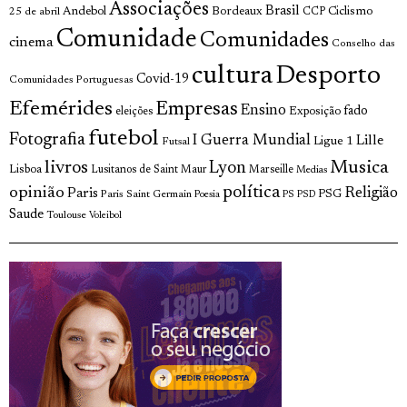
Associações
Brasil
Andebol
Bordeaux
Ciclismo
25 de abril
CCP
Comunidade
Comunidades
cinema
Conselho das
cultura
Desporto
Covid-19
Comunidades Portuguesas
Efemérides
Empresas
Ensino
fado
Exposição
eleições
futebol
Fotografia
I Guerra Mundial
Lille
Ligue 1
Futsal
livros
Musica
Lyon
Lisboa
Lusitanos de Saint Maur
Marseille
Medias
opinião
política
Religião
Paris
Paris Saint Germain
PSG
Poesia
PS
PSD
Saude
Toulouse
Voleibol