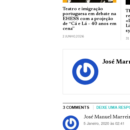
Teatro e imigração
T
portuguesa em debate na
r
EHESS com a projeção
«L
de “Cá e Lá – 40 anos em
Li
cena”
s
2 JUNHO, 2026
31
José Mar
3 COMMENTS
DEIXE UMA RESP
José Manuel Marrei
diz:
5 Janeiro, 2020 às 02:41