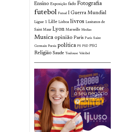
Fotografia
Ensino
fado
Exposição
futebol
I Guerra Mundial
Futsal
livros
Lille
Ligue 1
Lisboa
Lusitanos de
Lyon
Saint Maur
Marseille
Medias
Musica
opinião
Paris
Paris Saint
política
Germain
PSG
Poesia
PS
PSD
Religião
Saude
Toulouse
Voleibol