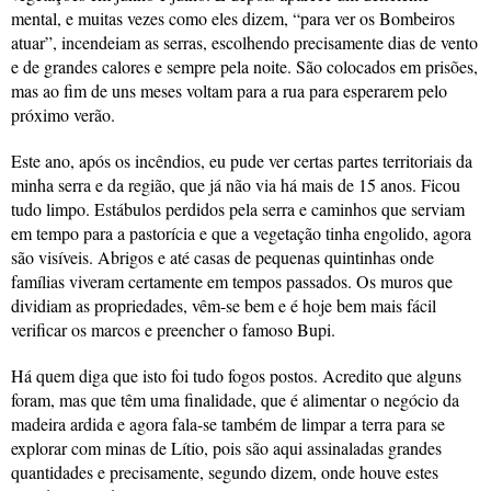
mental, e muitas vezes como eles dizem, “para ver os Bombeiros
atuar”, incendeiam as serras, escolhendo precisamente dias de vento
e de grandes calores e sempre pela noite. São colocados em prisões,
mas ao fim de uns meses voltam para a rua para esperarem pelo
próximo verão.
Este ano, após os incêndios, eu pude ver certas partes territoriais da
minha serra e da região, que já não via há mais de 15 anos. Ficou
tudo limpo. Estábulos perdidos pela serra e caminhos que serviam
em tempo para a pastorícia e que a vegetação tinha engolido, agora
são visíveis. Abrigos e até casas de pequenas quintinhas onde
famílias viveram certamente em tempos passados. Os muros que
dividiam as propriedades, vêm-se bem e é hoje bem mais fácil
verificar os marcos e preencher o famoso Bupi.
Há quem diga que isto foi tudo fogos postos. Acredito que alguns
foram, mas que têm uma finalidade, que é alimentar o negócio da
madeira ardida e agora fala-se também de limpar a terra para se
explorar com minas de Lítio, pois são aqui assinaladas grandes
quantidades e precisamente, segundo dizem, onde houve estes