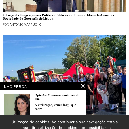
O Lugar da Emigração nas Políticas Públicas: reflexão de Manuela Aguiar na
Sociedade de Geografia de Lisboa
POR
ANTÓNIO MARRUCHO
NÃO PERCA
Opinião: Os novos senhores da
ilha
A civilização, verniz frágil que
cobre
Festival de folclore português em Oberhausbergen organizado pela Associação
Utilização de cookies: Ao continuar a sua navegação está a
folclórica portuguesa “Saudades de Portugal” de Strasbourg
Opinião: LusoJornal – voz,
consentir a utilização de cookies que possibilitam a