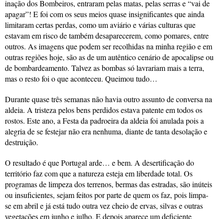
inação dos Bombeiros, entraram pelas matas, pelas serras e “vai de
apagar”! E foi com os seus meios quase insignificantes que ainda
limitaram certas perdas, como um aviário e várias culturas que
estavam em risco de também desaparecerem, como pomares, entre
outros. As imagens que podem ser recolhidas na minha região e em
outras regiões hoje, são as de um autêntico cenário de apocalipse ou
de bombardeamento. Talvez as bombas só lavrariam mais a terra,
mas o resto foi o que aconteceu. Queimou tudo…
Durante quase três semanas não havia outro assunto de conversa na
aldeia. A tristeza pelos bens perdidos estava patente em todos os
rostos. Este ano, a Festa da padroeira da aldeia foi anulada pois a
alegria de se festejar não era nenhuma, diante de tanta desolação e
destruição.
O resultado é que Portugal arde… e bem. A desertificação do
território faz com que a natureza esteja em liberdade total. Os
programas de limpeza dos terrenos, bermas das estradas, são inúteis
ou insuficientes, sejam feitos por parte de quem os faz, pois limpa-
se em abril e já está tudo outra vez cheio de ervas, silvas e outras
vegetações em junho e julho. E depois aparece um deficiente