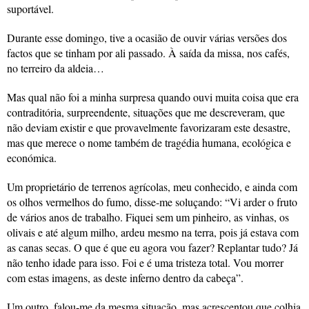
suportável.
Durante esse domingo, tive a ocasião de ouvir várias versões dos
factos que se tinham por ali passado. À saída da missa, nos cafés,
no terreiro da aldeia…
Mas qual não foi a minha surpresa quando ouvi muita coisa que era
contraditória, surpreendente, situações que me descreveram, que
não deviam existir e que provavelmente favorizaram este desastre,
mas que merece o nome também de tragédia humana, ecológica e
económica.
Um proprietário de terrenos agrícolas, meu conhecido, e ainda com
os olhos vermelhos do fumo, disse-me soluçando: “Vi arder o fruto
de vários anos de trabalho. Fiquei sem um pinheiro, as vinhas, os
olivais e até algum milho, ardeu mesmo na terra, pois já estava com
as canas secas. O que é que eu agora vou fazer? Replantar tudo? Já
não tenho idade para isso. Foi e é uma tristeza total. Vou morrer
com estas imagens, as deste inferno dentro da cabeça”.
Um outro, falou-me da mesma situação, mas acrescentou que colhia