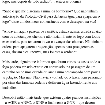
fogo, mas depois de tudo ardido”… será esse o lema?
“Sabe o que me disseram a mim, os bombeiros? Que não tinham
autorização da Proteção Civil para deitarem água para apagarem o
fogo” disse um dos meus conterrâneos com o desespero na voz!
“Andavam aqui a passear os camiões, estrada acima, estrada abaixo,
com os autotanques cheios, e não faziam frente ao fogo com todos
estes meios, para tentarem travar o avançar das chamas. Não tinham
ordens para apagarem a vegetação, apenas para protegerem as
casas, diziam eles. Incrível, mas foi esta a verdade”.
Mais tarde, alguém me informou que foram vários os casos onde o
fogo poderia ter sido extinto ou controlado, na passagem de um
caminho ou de uma estrada ou ainda num descampado com pouca
vegetação. Mas não. Não havia a vontade de o fazer, nem passando
por cima das famosas ordens e deitarem água fazendo frente aos
incêndios.
Descobri então, mais tarde, que existem quatro grandes instituições
– a AGIF, a ANPC, o ICNF e finalmente a GNR – que devem