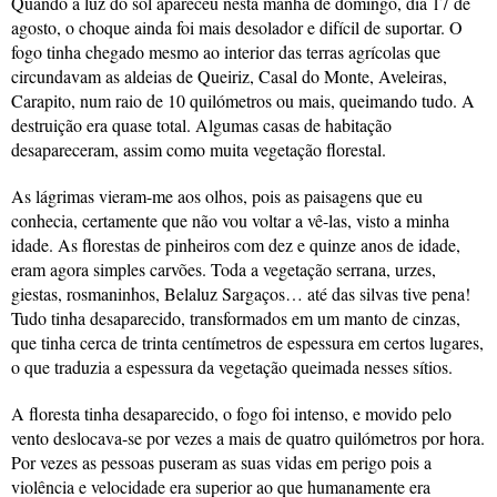
Quando a luz do sol apareceu nesta manhã de domingo, dia 17 de
agosto, o choque ainda foi mais desolador e difícil de suportar. O
fogo tinha chegado mesmo ao interior das terras agrícolas que
circundavam as aldeias de Queiriz, Casal do Monte, Aveleiras,
Carapito, num raio de 10 quilómetros ou mais, queimando tudo. A
destruição era quase total. Algumas casas de habitação
desapareceram, assim como muita vegetação florestal.
As lágrimas vieram-me aos olhos, pois as paisagens que eu
conhecia, certamente que não vou voltar a vê-las, visto a minha
idade. As florestas de pinheiros com dez e quinze anos de idade,
eram agora simples carvões. Toda a vegetação serrana, urzes,
giestas, rosmaninhos, Belaluz Sargaços… até das silvas tive pena!
Tudo tinha desaparecido, transformados em um manto de cinzas,
que tinha cerca de trinta centímetros de espessura em certos lugares,
o que traduzia a espessura da vegetação queimada nesses sítios.
A floresta tinha desaparecido, o fogo foi intenso, e movido pelo
vento deslocava-se por vezes a mais de quatro quilómetros por hora.
Por vezes as pessoas puseram as suas vidas em perigo pois a
violência e velocidade era superior ao que humanamente era