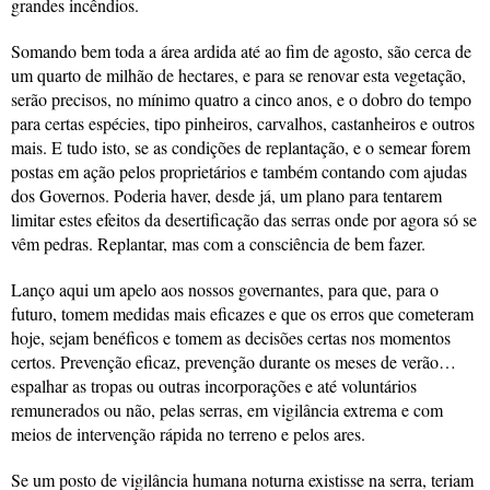
grandes incêndios.
Somando bem toda a área ardida até ao fim de agosto, são cerca de
um quarto de milhão de hectares, e para se renovar esta vegetação,
serão precisos, no mínimo quatro a cinco anos, e o dobro do tempo
para certas espécies, tipo pinheiros, carvalhos, castanheiros e outros
mais. E tudo isto, se as condições de replantação, e o semear forem
postas em ação pelos proprietários e também contando com ajudas
dos Governos. Poderia haver, desde já, um plano para tentarem
limitar estes efeitos da desertificação das serras onde por agora só se
vêm pedras. Replantar, mas com a consciência de bem fazer.
Lanço aqui um apelo aos nossos governantes, para que, para o
futuro, tomem medidas mais eficazes e que os erros que cometeram
hoje, sejam benéficos e tomem as decisões certas nos momentos
certos. Prevenção eficaz, prevenção durante os meses de verão…
espalhar as tropas ou outras incorporações e até voluntários
remunerados ou não, pelas serras, em vigilância extrema e com
meios de intervenção rápida no terreno e pelos ares.
Se um posto de vigilância humana noturna existisse na serra, teriam