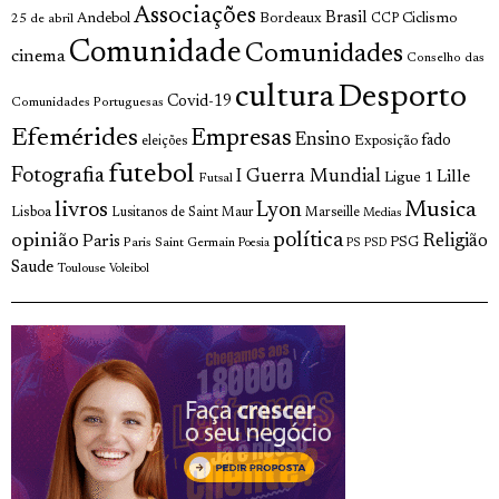
Associações
Brasil
Andebol
Bordeaux
Ciclismo
25 de abril
CCP
Comunidade
Comunidades
cinema
Conselho das
cultura
Desporto
Covid-19
Comunidades Portuguesas
Efemérides
Empresas
Ensino
fado
Exposição
eleições
futebol
Fotografia
I Guerra Mundial
Lille
Ligue 1
Futsal
livros
Musica
Lyon
Lisboa
Lusitanos de Saint Maur
Marseille
Medias
opinião
política
Religião
Paris
Paris Saint Germain
PSG
Poesia
PS
PSD
Saude
Toulouse
Voleibol