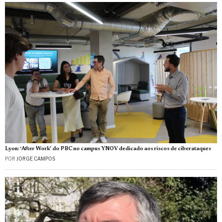
Lyon: ‘After Work’ do PBC no campus YNOV dedicado aos riscos de ciberataques
POR
JORGE CAMPOS