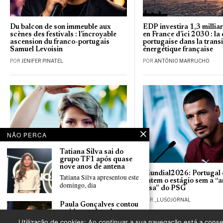
Du balcon de son immeuble aux
EDP investira 1,3 millia
scènes des festivals : l’incroyable
en France d’ici 2030 : la
ascension du franco-portugais
portugaise dans la transi
Samuel Levoisin
énergétique française
POR
JENIFER PINATEL
POR
ANTÓNIO MARRUCHO
NÃO PERCA
Tatiana Silva sai do
grupo TF1 após quase
nove anos de antena
Festa dos Santos Populares anima
Mundial2026: Portugal
Tatiana Silva apresentou este
Feyzin no próximo dia 6 de junho
ontem o estágio sem a “
domingo, dia
lusa” do PSG
POR
_LUSOJORNAL
POR
_LUSOJORNAL
Paula Gonçalves contou
a vida e a obra de
António Cravo durante
Utilização de cookies: Ao continuar a sua navegação está a conse