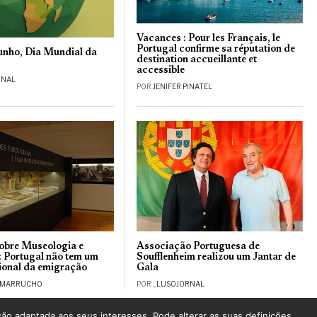
Vacances : Pour les Français, le
Portugal confirme sa réputation de
junho, Dia Mundial da
destination accueillante et
accessible
RNAL
POR
JENIFER PINATEL
sobre Museologia e
Associação Portuguesa de
 Portugal não tem um
Soufflenheim realizou um Jantar de
onal da emigração
Gala
 MARRUCHO
POR
_LUSOJORNAL
ção adaptada aos seus interesses. Pode alterar as suas definições