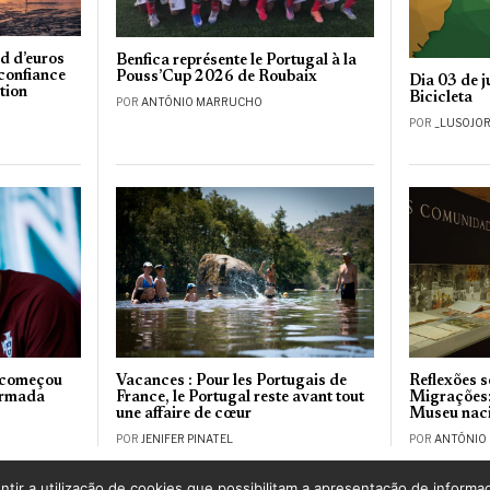
rd d’euros
Benfica représente le Portugal à la
 confiance
Pouss’Cup 2026 de Roubaix
Dia 03 de 
tion
Bicicleta
POR
ANTÓNIO MARRUCHO
POR
_LUSOJO
 começou
Vacances : Pour les Portugais de
Reflexões 
armada
France, le Portugal reste avant tout
Migrações:
une affaire de cœur
Museu naci
POR
JENIFER PINATEL
POR
ANTÓNIO
ntir a utilização de cookies que possibilitam a apresentação de informa