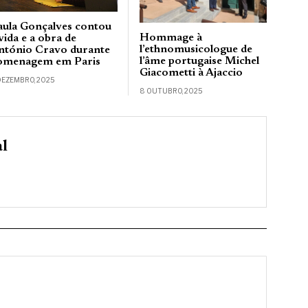
aula Gonçalves contou
Hommage à
vida e a obra de
l’ethnomusicologue de
ntónio Cravo durante
l’âme portugaise Michel
omenagem em Paris
Giacometti à Ajaccio
DEZEMBRO, 2025
8 OUTUBRO, 2025
al