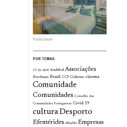
Publicidade
POR TEMAS
Associações
Andebol
25 de abril
cinema
Brasil
Bordeaux
Ciclismo
CCP
Comunidade
Comunidades
Conselho das
Covid-19
Comunidades Portuguesas
cultura
Desporto
Efemérides
Empresas
eleições