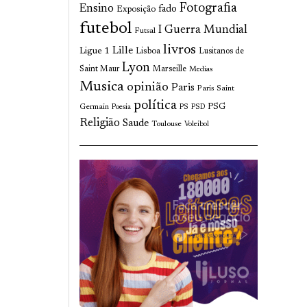
Fotografia
Ensino
fado
Exposição
futebol
I Guerra Mundial
Futsal
livros
Lille
Ligue 1
Lisboa
Lusitanos de
Lyon
Saint Maur
Marseille
Medias
Musica
opinião
Paris
Paris Saint
política
Germain
PSG
Poesia
PS
PSD
Religião
Saude
Toulouse
Voleibol