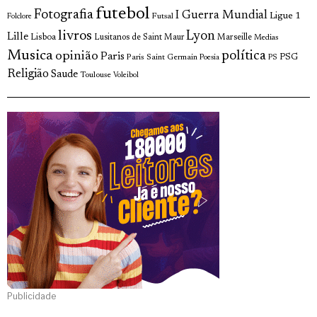
futebol
Fotografia
I Guerra Mundial
Ligue 1
Futsal
Folclore
livros
Lyon
Lille
Lisboa
Lusitanos de Saint Maur
Marseille
Medias
Musica
política
opinião
Paris
Paris Saint Germain
PSG
Poesia
PS
Religião
Saude
Toulouse
Voleibol
Publicidade