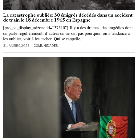
La catastrophe oubliée: 30 émigrés décédés dans un accident
de train le 18 décembre 1965 en Espagne
[pro_ad_display_adzone id=”37510″] Il y a des drames, des tragédies dont
on parle régulièrement, d’autres on ne sait pas pourquoi, on a tendance à
les oublier, voir à les cacher. Qui se rappelle,
31 JANEIRO, 2023
COMUNIDADES