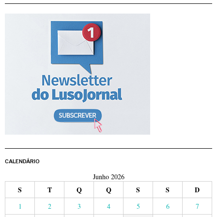
CALENDÁRIO
Junho 2026
S
T
Q
Q
S
S
D
1
2
3
4
5
6
7