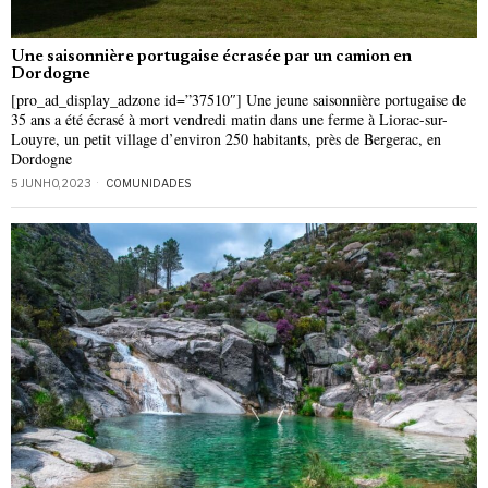
Une saisonnière portugaise écrasée par un camion en
Dordogne
[pro_ad_display_adzone id=”37510″] Une jeune saisonnière portugaise de
35 ans a été écrasé à mort vendredi matin dans une ferme à Liorac-sur-
Louyre, un petit village d’environ 250 habitants, près de Bergerac, en
Dordogne
5 JUNHO, 2023
COMUNIDADES