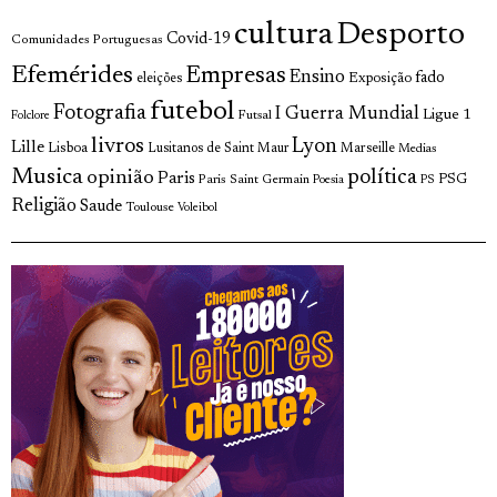
cultura
Desporto
Covid-19
Comunidades Portuguesas
Efemérides
Empresas
Ensino
fado
Exposição
eleições
futebol
Fotografia
I Guerra Mundial
Ligue 1
Futsal
Folclore
livros
Lyon
Lille
Lisboa
Lusitanos de Saint Maur
Marseille
Medias
Musica
política
opinião
Paris
Paris Saint Germain
PSG
Poesia
PS
Religião
Saude
Toulouse
Voleibol