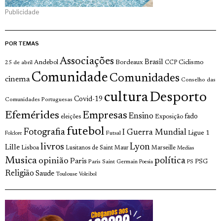
Publicidade
POR TEMAS
Associações
Brasil
Andebol
Bordeaux
Ciclismo
25 de abril
CCP
Comunidade
Comunidades
cinema
Conselho das
cultura
Desporto
Covid-19
Comunidades Portuguesas
Efemérides
Empresas
Ensino
fado
Exposição
eleições
futebol
Fotografia
I Guerra Mundial
Ligue 1
Futsal
Folclore
livros
Lyon
Lille
Lisboa
Lusitanos de Saint Maur
Marseille
Medias
Musica
política
opinião
Paris
Paris Saint Germain
PSG
Poesia
PS
Religião
Saude
Toulouse
Voleibol