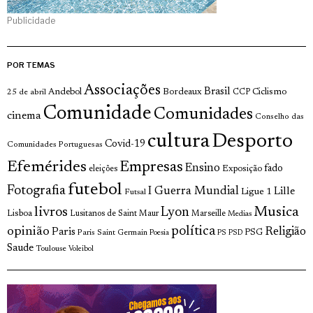
Publicidade
POR TEMAS
Associações
Brasil
Andebol
Bordeaux
Ciclismo
25 de abril
CCP
Comunidade
Comunidades
cinema
Conselho das
cultura
Desporto
Covid-19
Comunidades Portuguesas
Efemérides
Empresas
Ensino
fado
Exposição
eleições
futebol
Fotografia
I Guerra Mundial
Lille
Ligue 1
Futsal
livros
Musica
Lyon
Lisboa
Lusitanos de Saint Maur
Marseille
Medias
opinião
política
Religião
Paris
Paris Saint Germain
PSG
Poesia
PS
PSD
Saude
Toulouse
Voleibol