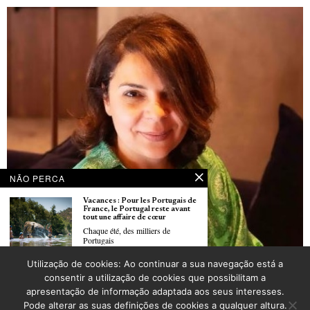
NÃO PERCA
Vacances : Pour les Portugais de
France, le Portugal reste avant
tout une affaire de cœur
Chaque été, des milliers de
Portugais
Utilização de cookies: Ao continuar a sua navegação está a
Opinião: Dia Mundial da Criança: a medida da nossa humanidade
Associação Portuguesa de
consentir a utilização de cookies que possibilitam a
POR
SYLVIE DAS DORES
Soufflenheim realizou um Jantar
apresentação de informação adaptada aos seus interesses.
de Gala
A Associação Portuguesa de
Pode alterar as suas definições de cookies a qualquer altura.