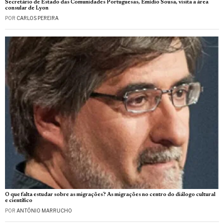
Secretário de Estado das Comunidades Portuguesas, Emídio Sousa, visita a área
consular de Lyon
POR
CARLOS PEREIRA
O que falta estudar sobre as migrações? As migrações no centro do diálogo cultural
e científico
POR
ANTÓNIO MARRUCHO