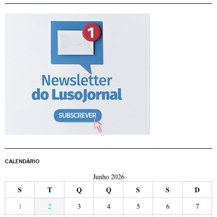
CALENDÁRIO
Junho 2026
S
T
Q
Q
S
S
D
1
2
3
4
5
6
7