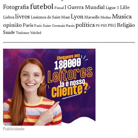
futebol
Fotografia
I Guerra Mundial
Lille
Ligue 1
Futsal
Musica
livros
Lyon
Lisboa
Lusitanos de Saint Maur
Marseille
Medias
política
opinião
Religião
Paris
Paris Saint Germain
PSG
Poesia
PS
PSD
Saude
Toulouse
Voleibol
Publicidade