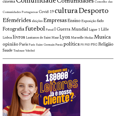
Comunidade
Comunidades
cinema
Conselho das
cultura
Desporto
Covid-19
Comunidades Portuguesas
Efemérides
Empresas
Ensino
fado
Exposição
eleições
futebol
Fotografia
I Guerra Mundial
Lille
Ligue 1
Futsal
Musica
livros
Lyon
Lisboa
Lusitanos de Saint Maur
Marseille
Medias
política
opinião
Religião
Paris
Paris Saint Germain
PSG
Poesia
PS
PSD
Saude
Toulouse
Voleibol