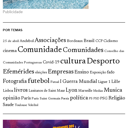
Publicidade
POR TEMAS
Associações
Brasil
Andebol
Bordeaux
Ciclismo
25 de abril
CCP
Comunidade
Comunidades
cinema
Conselho das
cultura
Desporto
Covid-19
Comunidades Portuguesas
Efemérides
Empresas
Ensino
fado
Exposição
eleições
futebol
Fotografia
I Guerra Mundial
Lille
Ligue 1
Futsal
Musica
livros
Lyon
Lisboa
Lusitanos de Saint Maur
Marseille
Medias
política
opinião
Religião
Paris
Paris Saint Germain
PSG
Poesia
PS
PSD
Saude
Toulouse
Voleibol