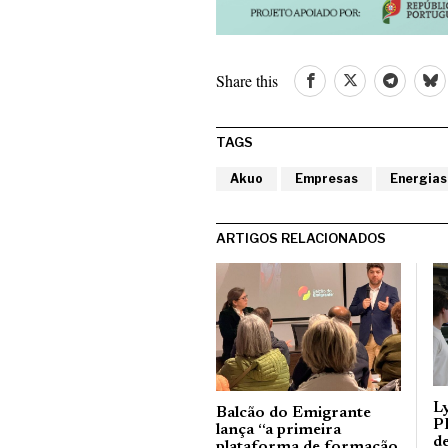
Share this
TAGS
Akuo
Empresas
Energias
ARTIGOS RELACIONADOS
L
Balcão do Emigrante
P
lança “a primeira
d
plataforma de formação