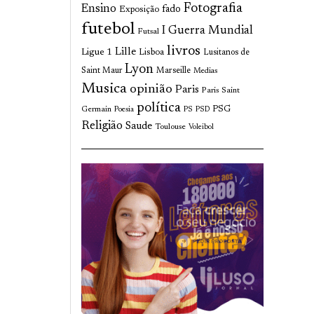
Fotografia
Ensino
fado
Exposição
futebol
I Guerra Mundial
Futsal
livros
Lille
Ligue 1
Lisboa
Lusitanos de
Lyon
Saint Maur
Marseille
Medias
Musica
opinião
Paris
Paris Saint
política
Germain
PSG
Poesia
PS
PSD
Religião
Saude
Toulouse
Voleibol