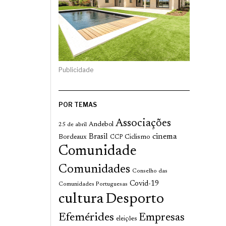
Publicidade
POR TEMAS
Associações
Andebol
25 de abril
cinema
Brasil
Bordeaux
Ciclismo
CCP
Comunidade
Comunidades
Conselho das
Covid-19
Comunidades Portuguesas
cultura
Desporto
Efemérides
Empresas
eleições