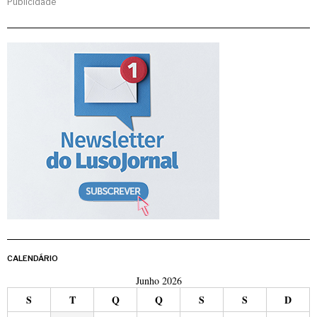
Publicidade
CALENDÁRIO
Junho 2026
S
T
Q
Q
S
S
D