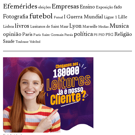
Efemérides
Empresas
Ensino
fado
Exposição
eleições
futebol
Fotografia
I Guerra Mundial
Lille
Ligue 1
Futsal
livros
Musica
Lyon
Lisboa
Lusitanos de Saint Maur
Marseille
Medias
opinião
política
Religião
Paris
Paris Saint Germain
PSG
Poesia
PS
PSD
Saude
Toulouse
Voleibol