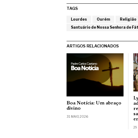
TAGS
Lourdes
Ourém
Religião
Santuário de Nossa Senhora de Fá
ARTIGOS RELACIONADOS
L
Boa Notícia: Um abraço
a
divino
r
s
31 MAIO, 2026
e
29