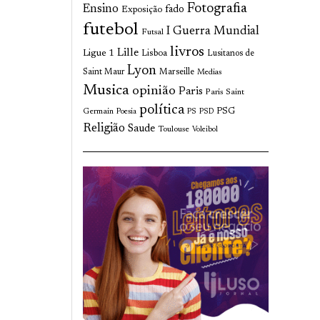
Fotografia
Ensino
fado
Exposição
futebol
I Guerra Mundial
Futsal
livros
Lille
Ligue 1
Lisboa
Lusitanos de
Lyon
Saint Maur
Marseille
Medias
Musica
opinião
Paris
Paris Saint
política
Germain
PSG
Poesia
PS
PSD
Religião
Saude
Toulouse
Voleibol