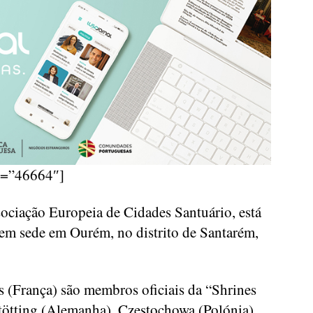
d=”46664″]
ociação Europeia de Cidades Santuário, está
tem sede em Ourém, no distrito de Santarém,
s (França) são membros oficiais da “Shrines
tötting (Alemanha), Czestochowa (Polónia),