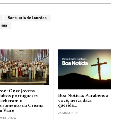
Santuario de Lourdes
tima
yon: Onze jovens
Boa Notícia: Parabéns a
dultos portugueses
você, nesta data
eceberam o
querida…
acramento da Crisma
m Vaise
24 MAIO, 2026
 MAIO, 2026