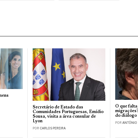
omens
O que falta
Secretário de Estado das
migrações?
Comunidades Portuguesas, Emídio
do diálogo c
Sousa, visita a área consular de
Lyon
POR
ANTÓNIO
POR
CARLOS PEREIRA