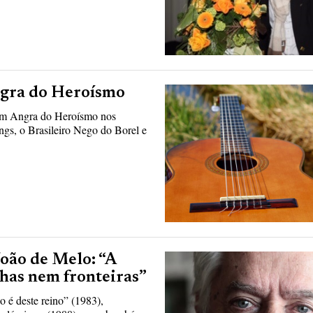
ngra do Heroísmo
 em Angra do Heroísmo nos
gs, o Brasileiro Nego do Borel e
oão de Melo: “A
lhas nem fronteiras”
é deste reino” (1983),