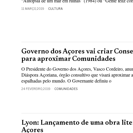
“Autópsia de um mar em ruínas” (1984) ou “Gente feliz co
11 MARÇO, 2019
CULTURA
Governo dos Açores vai criar Cons
para aproximar Comunidades
O Presidente do Governo dos Açores, Vasco Cordeiro, anun
Diáspora Açoriana, órgão consultivo que visará aproximar
espalhadas pelo mundo. O Governante definiu o
24 FEVEREIRO, 2019
COMUNIDADES
Lyon: Lançamento de uma obra lite
Açores