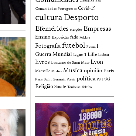
Comunidades
Conselho das
Covid-19
Comunidades Portuguesas
cultura
Desporto
Efemérides
Empresas
eleições
Ensino
fado
Exposição
Folclore
futebol
Fotografia
I
Futsal
Guerra Mundial
Lille
Ligue 1
Lisboa
livros
Lyon
Lusitanos de Saint Maur
Musica
opinião
Paris
Marseille
Medias
política
Paris Saint Germain
PSG
Poesia
PS
Religião
Saude
Toulouse
Voleibol