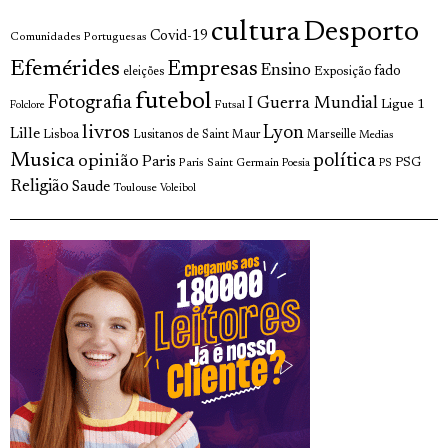
cultura
Desporto
Covid-19
Comunidades Portuguesas
Efemérides
Empresas
Ensino
fado
Exposição
eleições
futebol
Fotografia
I Guerra Mundial
Ligue 1
Futsal
Folclore
livros
Lyon
Lille
Lisboa
Lusitanos de Saint Maur
Marseille
Medias
Musica
política
opinião
Paris
Paris Saint Germain
PSG
Poesia
PS
Religião
Saude
Toulouse
Voleibol