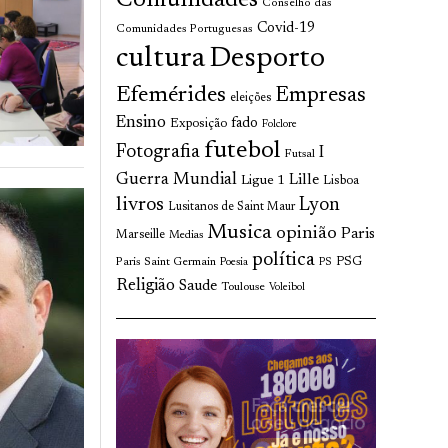
Comunidades
Conselho das
Covid-19
Comunidades Portuguesas
cultura
Desporto
Efemérides
Empresas
eleições
Ensino
fado
Exposição
Folclore
futebol
Fotografia
I
Futsal
Guerra Mundial
Lille
Ligue 1
Lisboa
livros
Lyon
Lusitanos de Saint Maur
Musica
opinião
Paris
Marseille
Medias
política
Paris Saint Germain
PSG
Poesia
PS
Religião
Saude
Toulouse
Voleibol