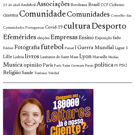
Associações
Brasil
Andebol
Bordeaux
Ciclismo
25 de abril
CCP
Comunidade
Comunidades
cinema
Conselho das
cultura
Desporto
Covid-19
Comunidades Portuguesas
Efemérides
Empresas
Ensino
fado
Exposição
eleições
futebol
Fotografia
I Guerra Mundial
Ligue 1
Futsal
Folclore
livros
Lyon
Lille
Lisboa
Lusitanos de Saint Maur
Marseille
Medias
Musica
política
opinião
Paris
Paris Saint Germain
PSG
Poesia
PS
Religião
Saude
Toulouse
Voleibol