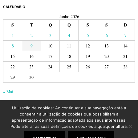
CALENDÁRIO
Junho 2026
S
T
Q
Q
S
S
D
1
2
3
4
5
6
7
8
9
10
11
12
13
14
15
16
17
18
19
20
21
22
23
24
25
26
27
28
29
30
« Mai
Utilização de cookies: Ao continuar a sua navegação está a
consentir a utilização de cookies que possibilitam a
apresentação de informação adaptada aos seus interesses.
Pode alterar as suas definições de cookies a qualquer altura.
©
2026
LusoJornal | Todos os direitos reservados