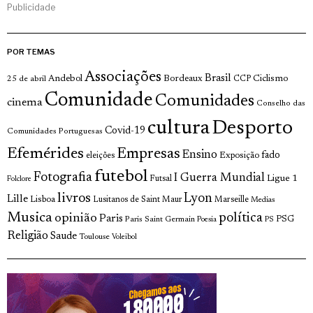
Publicidade
POR TEMAS
Associações
Brasil
Andebol
Bordeaux
Ciclismo
25 de abril
CCP
Comunidade
Comunidades
cinema
Conselho das
cultura
Desporto
Covid-19
Comunidades Portuguesas
Efemérides
Empresas
Ensino
fado
Exposição
eleições
futebol
Fotografia
I Guerra Mundial
Ligue 1
Futsal
Folclore
livros
Lyon
Lille
Lisboa
Lusitanos de Saint Maur
Marseille
Medias
Musica
política
opinião
Paris
Paris Saint Germain
PSG
Poesia
PS
Religião
Saude
Toulouse
Voleibol