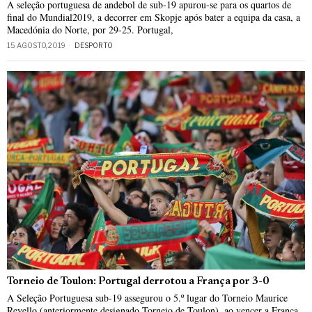
A seleção portuguesa de andebol de sub-19 apurou-se para os quartos de
final do Mundial2019, a decorrer em Skopje após bater a equipa da casa, a
Macedónia do Norte, por 29-25. Portugal,
15 AGOSTO, 2019
DESPORTO
Torneio de Toulon: Portugal derrotou a França por 3-0
A Seleção Portuguesa sub-19 assegurou o 5.º lugar do Torneio Maurice
Revello (anteriormente designado Torneio de Toulon), ao vencer a França,