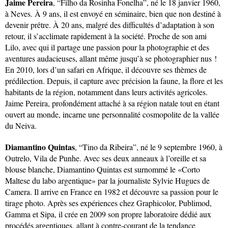
Jaime Pereira
, “Filho da Rosinha Fonelha”, né le 18 janvier 1960,
à Neves. À 9 ans, il est envoyé en séminaire, bien que non destiné à
devenir prêtre. À 20 ans, malgré des difficultés d’adaptation à son
retour, il s’acclimate rapidement à la société. Proche de son ami
Lilo, avec qui il partage une passion pour la photographie et des
aventures audacieuses, allant même jusqu’à se photographier nus !
En 2010, lors d’un safari en Afrique, il découvre ses thèmes de
prédilection. Depuis, il capture avec précision la faune, la flore et les
habitants de la région, notamment dans leurs activités agricoles.
Jaime Pereira, profondément attaché à sa région natale tout en étant
ouvert au monde, incarne une personnalité cosmopolite de la vallée
du Neiva.
Diamantino Quintas
, “Tino da Ribeira”, né le 9 septembre 1960, à
Outrelo, Vila de Punhe. Avec ses deux anneaux à l’oreille et sa
blouse blanche, Diamantino Quintas est surnommé le «Corto
Maltese du labo argentique» par la journaliste Sylvie Hugues de
Camera. Il arrive en France en 1982 et découvre sa passion pour le
tirage photo. Après ses expériences chez Graphicolor, Publimod,
Gamma et Sipa, il crée en 2009 son propre laboratoire dédié aux
procédés argentiques, allant à contre-courant de la tendance