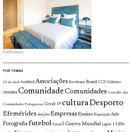
Publicidade
POR TEMAS
Associações
Brasil
Andebol
Bordeaux
Ciclismo
25 de abril
CCP
Comunidade
Comunidades
cinema
Conselho das
cultura
Desporto
Covid-19
Comunidades Portuguesas
Efemérides
Empresas
Ensino
fado
Exposição
eleições
futebol
Fotografia
I Guerra Mundial
Lille
Ligue 1
Futsal