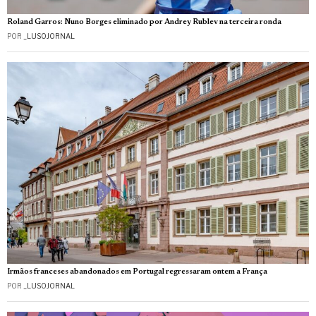
Roland Garros: Nuno Borges eliminado por Andrey Rublev na terceira ronda
POR
_LUSOJORNAL
Irmãos franceses abandonados em Portugal regressaram ontem a França
POR
_LUSOJORNAL