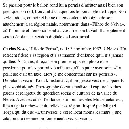
Sa passion pour le ballon rond lui a permis d’affûter aussi bien son
pied que son œil, trouvant à chaque fois le bon angle de frappe. Son
style unique, en noir et blanc ou en couleur, témoigne de son
attachement à sa région natale, notamment dans «Filhos do Neiva»,
où l’homme et l’émotion sont au cœur de son travail. Il a également
«exposé» dans la version digitale de LusoJornal.
Carlos Novo
, “Lilo do Perna”, né le 2 novembre 1957, à Neves. Un
résident fidèle à sa région et à sa maison d’enfance qu’il n’a jamais
quittée. À 12 ans, il reçoit son premier appareil photo et se
passionne pour les portraits familiaux qu’il capture avec soin. «La
pellicule était un luxe, alors je me concentrais sur les portraits».
Débutant avec un Kodak Instamatic, il progresse vers des appareils
plus sophistiqués. Photographe documentaliste, il capture les rites
païens et religieux du quotidien social et culturel de la vallée du
Neiva. Avec ses amis d’enfance, surnommés «les Mousquetaires»,
il partage la richesse culturelle de sa région. Inspiré par Miguel
Torga qui dit que «L’universel, c’est le local moins les murs», une
citation qui résonne profondément avec sa vision.