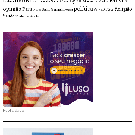
livros
Musica
Lyon
Lisboa
Lusitanos de Saint Maur
Marseille
Medias
opinião
política
Religião
Paris
Paris Saint Germain
PSG
Poesia
PS
PSD
Saude
Toulouse
Voleibol
Publicidade