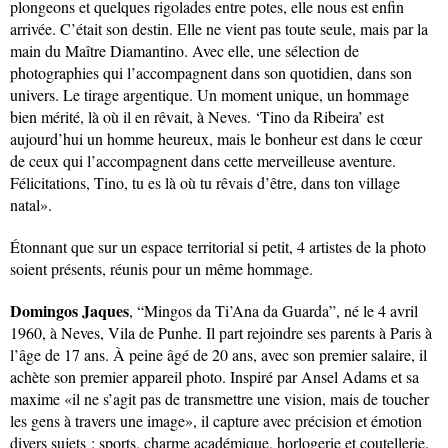
plongeons et quelques rigolades entre potes, elle nous est enfin
arrivée. C’était son destin. Elle ne vient pas toute seule, mais par la
main du Maître Diamantino. Avec elle, une sélection de
photographies qui l’accompagnent dans son quotidien, dans son
univers. Le tirage argentique. Un moment unique, un hommage
bien mérité, là où il en rêvait, à Neves. ‘Tino da Ribeira’ est
aujourd’hui un homme heureux, mais le bonheur est dans le cœur
de ceux qui l’accompagnent dans cette merveilleuse aventure.
Félicitations, Tino, tu es là où tu rêvais d’être, dans ton village
natal».
Étonnant que sur un espace territorial si petit, 4 artistes de la photo
soient présents, réunis pour un même hommage.
Domingos Jaques
, “Mingos da Ti’Ana da Guarda”, né le 4 avril
1960, à Neves, Vila de Punhe. Il part rejoindre ses parents à Paris à
l’âge de 17 ans. À peine âgé de 20 ans, avec son premier salaire, il
achète son premier appareil photo. Inspiré par Ansel Adams et sa
maxime «il ne s’agit pas de transmettre une vision, mais de toucher
les gens à travers une image», il capture avec précision et émotion
divers sujets : sports, charme académique, horlogerie et coutellerie.