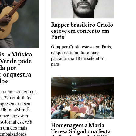
Rapper brasileiro Criolo
esteve em concerto em
Paris
O rapper Criolo esteve em Paris,
na quarta-feira da semana
is: «Música
passada, dia 18 de setembro,
 Verde pode
para
da por
r orquestra
do»
stará em concerto na
a 27 de abril, às
apresentar o seu
e álbum «Mim Ê
uinze anos sem
soJornal esteve à
Homenagem a Maria
m um dos mais
Teresa Salgado na festa
 embaixadores