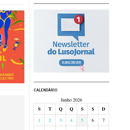
CALENDÁRIO
Junho 2026
S
T
Q
Q
S
S
D
1
2
3
4
5
6
7