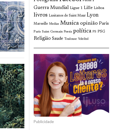
Futsal
Guerra Mundial
Lille
Ligue 1
Lisboa
livros
Lyon
Lusitanos de Saint Maur
Musica
opinião
Paris
Marseille
Medias
política
Paris Saint Germain
PSG
Poesia
PS
Religião
Saude
Toulouse
Voleibol
Publicidade