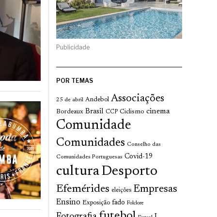
Publicidade
POR TEMAS
Associações
Andebol
25 de abril
cinema
Brasil
Bordeaux
Ciclismo
CCP
Comunidade
Comunidades
Conselho das
Covid-19
Comunidades Portuguesas
cultura
Desporto
Efemérides
Empresas
eleições
Ensino
fado
Exposição
Folclore
futebol
Fotografia
I