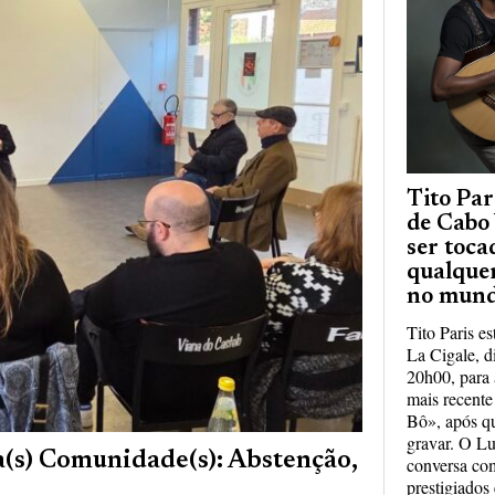
Tito Par
de Cabo
ser toca
qualque
no mun
Tito Paris e
La Cigale, di
20h00, para 
mais recent
Bô», após q
gravar. O Lu
a(s) Comunidade(s): Abstenção,
conversa co
prestigiados