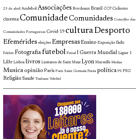
Associações
Brasil
Andebol
Bordeaux
Ciclismo
25 de abril
CCP
Comunidade
Comunidades
cinema
Conselho das
cultura
Desporto
Covid-19
Comunidades Portuguesas
Efemérides
Empresas
Ensino
fado
Exposição
eleições
futebol
Fotografia
I Guerra Mundial
Ligue 1
Futsal
Folclore
livros
Lyon
Lille
Lisboa
Lusitanos de Saint Maur
Marseille
Medias
Musica
política
opinião
Paris
Paris Saint Germain
PSG
Poesia
PS
Religião
Saude
Toulouse
Voleibol