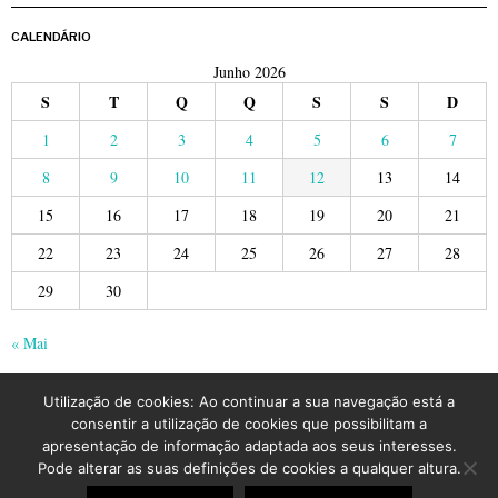
CALENDÁRIO
Junho 2026
S
T
Q
Q
S
S
D
1
2
3
4
5
6
7
8
9
10
11
12
13
14
15
16
17
18
19
20
21
22
23
24
25
26
27
28
29
30
« Mai
Utilização de cookies: Ao continuar a sua navegação está a
consentir a utilização de cookies que possibilitam a
apresentação de informação adaptada aos seus interesses.
Pode alterar as suas definições de cookies a qualquer altura.
©
2026
LusoJornal | Todos os direitos reservados