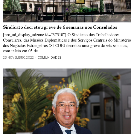
Sindicato decretou greve de 6 semanas nos Consulados
[pro_ad_display_adzone id=”37510″] O Sindicato dos Trabalhadores
Consulares, das Missões Diplomáticas e dos Serviços Centrais do Ministério
dos Negócios Estrangeiros (STCDE) decretou uma greve de seis semanas,
com início em 05 de
23 NOVEMBRO, 2022
COMUNIDADES