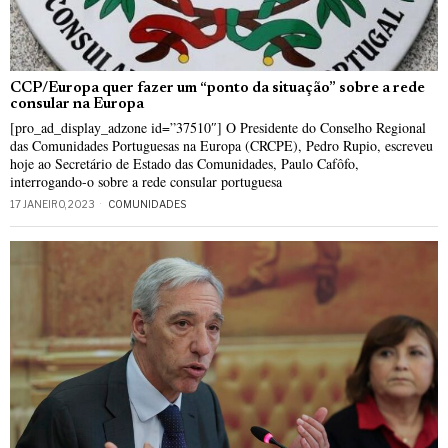
CCP/Europa quer fazer um “ponto da situação” sobre a rede
consular na Europa
[pro_ad_display_adzone id=”37510″] O Presidente do Conselho Regional
das Comunidades Portuguesas na Europa (CRCPE), Pedro Rupio, escreveu
hoje ao Secretário de Estado das Comunidades, Paulo Cafôfo,
interrogando-o sobre a rede consular portuguesa
17 JANEIRO, 2023
COMUNIDADES