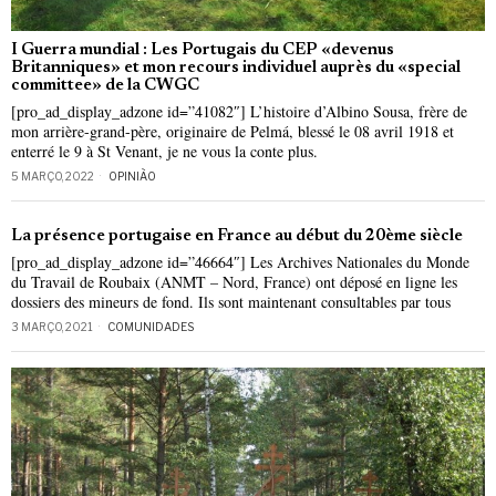
I Guerra mundial : Les Portugais du CEP «devenus
Britanniques» et mon recours individuel auprès du «special
committee» de la CWGC
[pro_ad_display_adzone id=”41082″] L’histoire d’Albino Sousa, frère de
mon arrière-grand-père, originaire de Pelmá, blessé le 08 avril 1918 et
enterré le 9 à St Venant, je ne vous la conte plus.
5 MARÇO, 2022
OPINIÃO
La présence portugaise en France au début du 20ème siècle
[pro_ad_display_adzone id=”46664″] Les Archives Nationales du Monde
du Travail de Roubaix (ANMT – Nord, France) ont déposé en ligne les
dossiers des mineurs de fond. Ils sont maintenant consultables par tous
3 MARÇO, 2021
COMUNIDADES