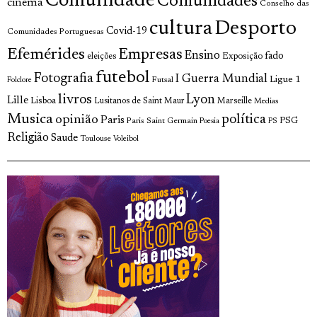
Comunidade
Comunidades
cinema
Conselho das
cultura
Desporto
Covid-19
Comunidades Portuguesas
Efemérides
Empresas
Ensino
fado
Exposição
eleições
futebol
Fotografia
I Guerra Mundial
Ligue 1
Futsal
Folclore
livros
Lyon
Lille
Lisboa
Lusitanos de Saint Maur
Marseille
Medias
Musica
política
opinião
Paris
Paris Saint Germain
PSG
Poesia
PS
Religião
Saude
Toulouse
Voleibol