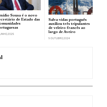
mídio Sousa é o novo
ecretário de Estado das
Salva-vidas português
omunidades
auxiliou três tripulantes
ortuguesas
de veleiro francês ao
largo de Aveiro
JUNHO, 2025
9 OUTUBRO, 2024
al