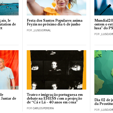
ais, le
Festa dos Santos Populares anima
Mundial20
utation de
Feyzin no próximo dia 6 de junho
ontem o es
et
lusa” do P
POR
_LUSOJORNAL
POR
_LUSOJO
de
Teatro e imigração portuguesa em
 Jantar de
debate na EHESS com a projeção
Dia 02 de j
de “Cá e Lá – 40 anos em cena”
da Prostitu
POR
CARLOS PEREIRA
POR
_LUSOJO