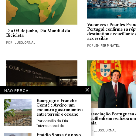
Vacances : Pour les Franç
Portugal confirme sa rép
Dia 03 de junho, Dia Mundial da
destination accueillante 
Bicicleta
accessible
POR
_LUSOJORNAL
POR
JENIFER PINATEL
NÃO PERCA
Bourgogne-Franche-
Comté e Aveiro: um
encontro gastronómico
Reflexões sobre Museologia e
Associação Portuguesa 
entre terroir e oceano
Migrações: Portugal não tem um
Soufflenheim realizou um
Por ocasião do Dia
Museu nacional da emigração
Gala
Internacional da
POR
ANTÓNIO MARRUCHO
POR
_LUSOJORNAL
Emídio Sousa é o novo