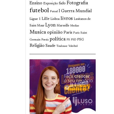
Fotografia
Ensino
fado
Exposição
futebol
I Guerra Mundial
Futsal
livros
Lille
Ligue 1
Lisboa
Lusitanos de
Lyon
Saint Maur
Marseille
Medias
Musica
opinião
Paris
Paris Saint
política
Germain
PSG
Poesia
PS
PSD
Religião
Saude
Toulouse
Voleibol