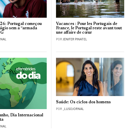
26: Portugal começou
Vacances : Pour les Portugais de
tágio sem a “armada
France, le Portugal reste avant tout
SG
une affaire de cœur
RNAL
POR
JENIFER PINATEL
Saúde: Os ciclos dos homens
POR
_LUSOJORNAL
unho, Dia Internacional
ta
RNAL