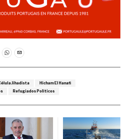
Célula Jihadista
Hicham El Hanafi
os
Refugiados Políticos