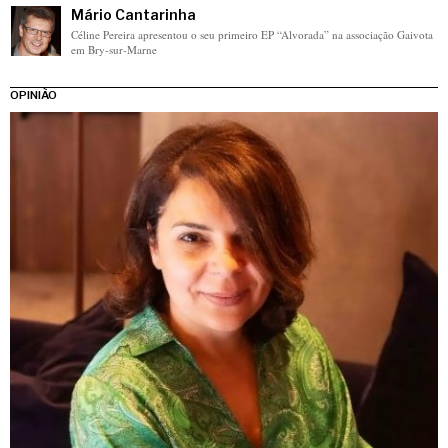
Mário Cantarinha
Céline Pereira apresentou o seu primeiro EP “Alvorada” na associação Gaivota
em Bry‑sur‑Marne
OPINIÃO