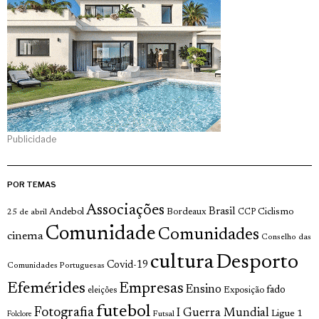
Publicidade
POR TEMAS
Associações
Brasil
Andebol
Bordeaux
Ciclismo
25 de abril
CCP
Comunidade
Comunidades
cinema
Conselho das
cultura
Desporto
Covid-19
Comunidades Portuguesas
Efemérides
Empresas
Ensino
fado
Exposição
eleições
futebol
Fotografia
I Guerra Mundial
Ligue 1
Futsal
Folclore