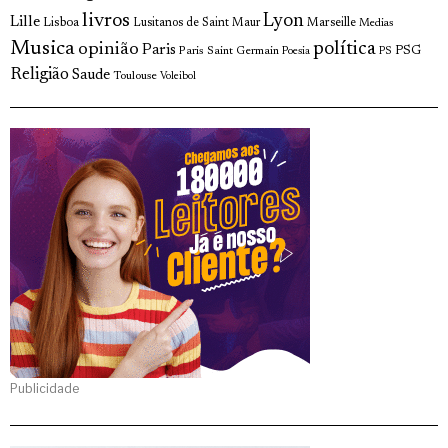
livros
Lyon
Lille
Lisboa
Lusitanos de Saint Maur
Marseille
Medias
Musica
política
opinião
Paris
Paris Saint Germain
PSG
Poesia
PS
Religião
Saude
Toulouse
Voleibol
Publicidade